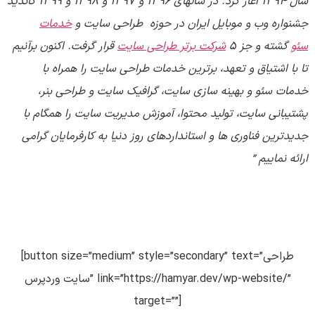
سال
1394
آغاز کرد. در سالهای
1396
و
1397
و
1398
و
1399
کاندید
جشنواره وب و موبایل ایران در حوزه طراحی سایت و
خدمات
سئو
گشته و جز ۵
شرکت برتر طراحی سایت
قرار گرفت. اکنون برآنیم
تا با اشتیاق و تعهد، برترین خدمات طراحی سایت را همراه با
خدمات سئو و بهینه سازی سایت، گرافیک سایت و طراحی بنر،
پشتیبانی سایت، تولید محتوا، آموزش مدیریت سایت را همگام با
جدیدترین فناوری ها و استانداردهای روز دنیا به کارفرمایان گرامی
ارائه نماییم
”
[button size=”medium” style=”secondary” text=”طراحی
سایت وردپرس” link=”https://hamyar.dev/wp-website/”
target=””]