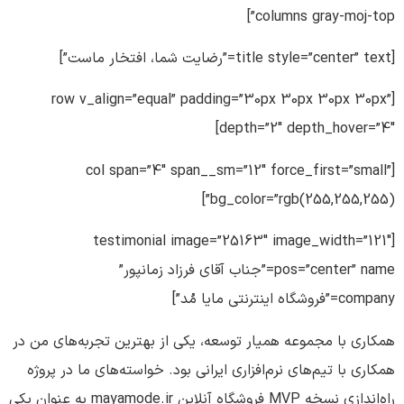
columns gray-moj-top”]
[title style=”center” text=”رضایت شما، افتخار ماست”]
[row v_align=”equal” padding=”30px 30px 30px 30px”
depth=”2″ depth_hover=”4″]
[col span=”4″ span__sm=”12″ force_first=”small”
bg_color=”rgb(255,255,255)”]
[testimonial image=”25163″ image_width=”121″
pos=”center” name=”جناب آقای فرزاد زمانپور”
company=”فروشگاه اینترنتی مایا مُد”]
همکاری با مجموعه هميار توسعه، يکی از بهترين تجربه‌های من در
همکاری با تيم‌های نرم‌افزاری ايرانی بود. خواسته‌های ما در پروژه
راه‌اندازی نسخه MVP فروشگاه آنلاين mayamode.ir به عنوان يکی