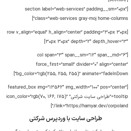
[/section]
[section label=”web-services” padding__sm=”0px”
class=”web-services gray-moj home-columns”]
[row v_align=”equal” h_align=”center” padding=”30px 30px
30px 30px” depth=”2″ depth_hover=”3″]
[col span=”3″ span__sm=”12″ span__md=”6″
force_first=”small” divider=”0″ align=”center”
bg_color=”rgb(255, 255, 255)” animate=”fadeInDown”]
[featured_box img=”13562″ img_width=”100″ pos=”center”
tooltip=”طراحی سایت شرکتی” icon_color=”rgb(70, 166, 175)”
link=”https://hamyar.dev/corpoland/”]
طراحی سایت با وردپرس شرکتی