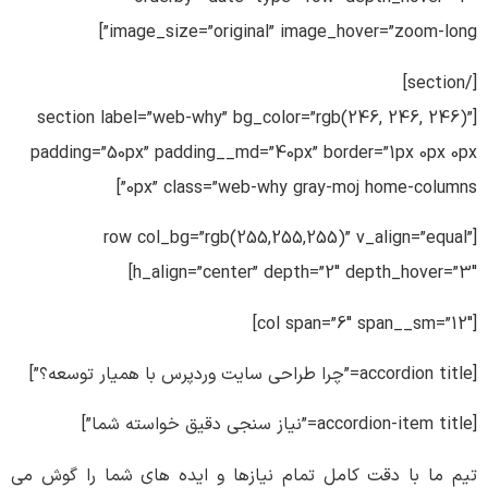
image_size=”original” image_hover=”zoom-long”]
[/section]
[section label=”web-why” bg_color=”rgb(246, 246, 246)”
padding=”50px” padding__md=”40px” border=”1px 0px 0px
0px” class=”web-why gray-moj home-columns”]
[row col_bg=”rgb(255,255,255)” v_align=”equal”
h_align=”center” depth=”2″ depth_hover=”3″]
[col span=”6″ span__sm=”12″]
[accordion title=”چرا طراحی سایت وردپرس با همیار توسعه؟”]
[accordion-item title=”نیاز سنجی دقیق خواسته شما”]
تیم ما با دقت کامل تمام نیازها و ایده های شما را گوش می