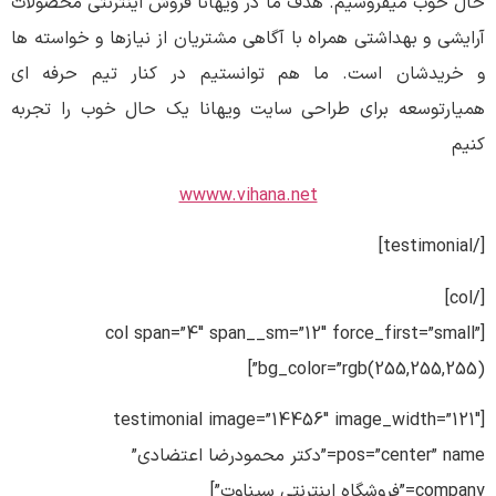
حال خوب میفروشیم. هدف ما در ویهانا فروش اینترنتی محصولات
آرایشی و بهداشتی همراه با آگاهی مشتریان از نیازها و خواسته ها
و خریدشان است. ما هم توانستیم در کنار تیم حرفه ای
همیارتوسعه برای طراحی سایت ویهانا یک حال خوب را تجربه
کنیم
wwww.vihana.net
[/testimonial]
[/col]
[col span=”4″ span__sm=”12″ force_first=”small”
bg_color=”rgb(255,255,255)”]
[testimonial image=”14456″ image_width=”121″
pos=”center” name=”دکتر محمودرضا اعتضادی”
company=”فروشگاه اینترنتی سیناوت”]