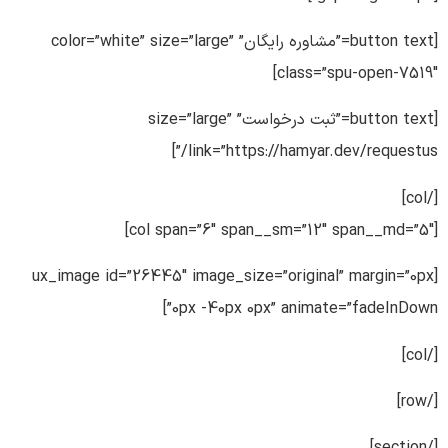
[button text=”مشاوره رایگان” color=”white” size=”large”
class=”spu-open-7519″]
[button text=”ثبت درخواست” size=”large”
link=”https://hamyar.dev/requestus/”]
[/col]
[col span=”6″ span__sm=”12″ span__md=”5″]
[ux_image id=”26445″ image_size=”original” margin=”0px
0px -40px 0px” animate=”fadeInDown”]
[/col]
[/row]