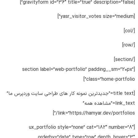
[gravityform id=”36″ title=”true” description=”false”]
[yasr_visitor_votes size=”medium”]
[/col]
[/row]
[/section]
[section label=”web-portfolio” padding__sm=”20px”
class=”home-portfolio”]
[title text=”جدیدترین نمونه کار های طراحی سایت وردپرس ما”
link_text=”مشاهده همه”
link=”https://hamyar.dev/portfolios/”]
[ux_portfolio style=”none” cat=”182″ number=”8″
orderby=”date” type=”row” depth_hover=”3″