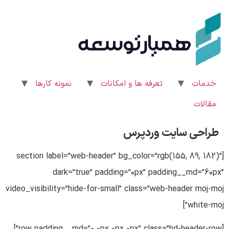
رش
ه
حتوا
خدمات
تعرفه ها و امکانات
نمونه کارها
مقالات
طراحی سایت‌ وردپرس
[section label=”web-header” bg_color=”rgb(155, 89, 182)”
dark=”true” padding=”0px” padding__md=”60px”
video_visibility=”hide-for-small” class=”web-header moj-moj
white-moj”]