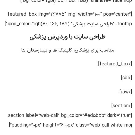
bg_color=”rgb(255, 255, 255)” animate=”fadeInUp”]
[featured_box img=”14785″ img_width=”100″ pos=”center”
tooltip=”طراحی سایت پزشکی” icon_color=”rgb(70, 166, 175)”]
طراحی سایت با وردپرس پزشکی
مناسب برای پزشکان، کلینیک ها و بیمارستان ها
[/featured_box]
[/col]
[/row]
[/section]
[section label=”web-call” bg_color=”#ed5b5b” dark=”true”
padding=”0px” height=”600px” class=”web-call white-moj”]