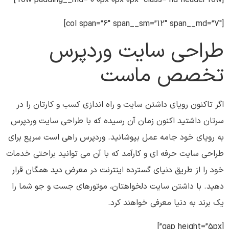
[row padding__md=”0 0px 0px 0px” class=”hd-header-row”]
[col span=”6″ span__sm=”12″ span__md=”7″]
طراحی سایت‌ وردپرس
تخصص ماست
اگر تاکنون رویای داشتن سایت و راه اندازی کسب و کارتان را در
سرتان داشتید اکنون زمان آن رسیده که با طراحی سایت‌ وردپرس
به رویای خود جامه عمل بپوشانید. وردپرس راهی است سریع برای
طراحی سایت حرفه ای و کارآمد که با آن می توانید براحتی خدمات
خود را از طریق دنیای گسترده اینترنت در معرض دید همگان قرار
دهید. با داشتن سایت دلخواهتان، موتورهای جست و جو شما را
یک برند به دنیا معرفی خواهند کرد.
[gap height=”5px”]