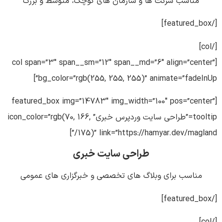
مناسب شرکت ها و سازمان های کوچک، متوسط و بزرگ
[/featured_box]
[/col]
[col span=”3″ span__sm=”12″ span__md=”6″ align=”center”
bg_color=”rgb(255, 255, 255)” animate=”fadeInUp”]
[featured_box img=”14783″ img_width=”100″ pos=”center”
tooltip=”طراحی سایت وردپرس خبری” icon_color=”rgb(70, 166,
175)” link=”https://hamyar.dev/magland/”]
طراحی سایت خبری
مناسب برای وبلاگ های تخصصی و خبرگزاری های عمومی
[/featured_box]