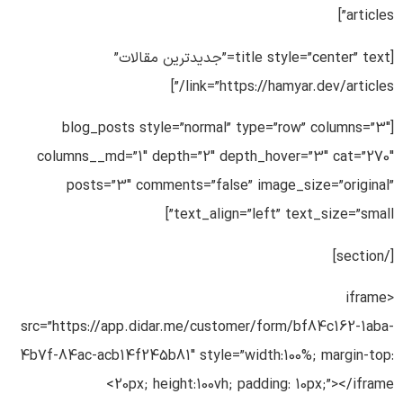
articles”]
[title style=”center” text=”جدیدترین مقالات”
link=”https://hamyar.dev/articles/”]
[blog_posts style=”normal” type=”row” columns=”3″
columns__md=”1″ depth=”2″ depth_hover=”3″ cat=”270″
posts=”3″ comments=”false” image_size=”original”
text_align=”left” text_size=”small”]
[/section]
<iframe
src=”https://app.didar.me/customer/form/bf84c162-1aba-
4b7f-84ac-acb14f245b81″ style=”width:100%; margin-top:
20px; height:100vh; padding: 10px;”></iframe>