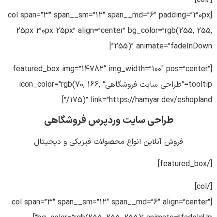
[/col]
[col span=”3″ span__sm=”12″ span__md=”6″ padding=”30px
25px 30px 25px” align=”center” bg_color=”rgb(255, 255,
255)” animate=”fadeInDown”]
[featured_box img=”14782″ img_width=”100″ pos=”center”
tooltip=”طراحی سایت فروشگاهی” icon_color=”rgb(70, 166,
175)” link=”https://hamyar.dev/eshopland/”]
طراحی سایت وردپرس فروشگاهی
فروش آنلاین انواع محصولات فیزیکی و دیجیتال
[/featured_box]
[/col]
[col span=”3″ span__sm=”12″ span__md=”6″ align=”center”