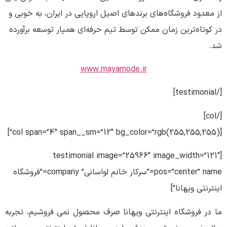
از معدود فروشگاه‌های برندهای اصيل اروپايی در ايران، به خوبی و
در کوتاه‌ترين زمان ممکن توسط تيم حرفه‌ای هميار توسعه برآورده
شد.
www.mayamode.ir
[/testimonial]
[/col]
[col span=”4″ span__sm=”12″ bg_color=”rgb(255,255,255)”]
[testimonial image=”25966″ image_width=”121″
pos=”center” name=”سرکار خانم لواسانی” company=”فروشگاه
اینترنتی ویهانا”]
ما در فروشگاه اینترنتی ویهانا صرف محصول نمی فروشیم، تجربه